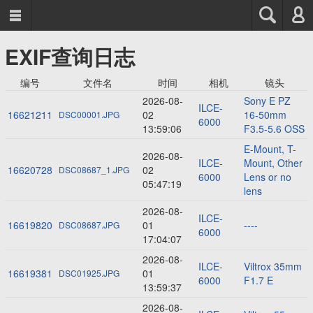



EXIF查询日志
编号
文件名
时间
相机
镜头
2026-08-
Sony E PZ
ILCE-
16621211
02
16-50mm
DSC00001.JPG
6000
13:59:06
F3.5-5.6 OSS
E-Mount, T-
2026-08-
ILCE-
Mount, Other
16620728
02
DSC08687_1.JPG
6000
Lens or no
05:47:19
lens
2026-08-
ILCE-
16619820
01
----
DSC08687.JPG
6000
17:04:07
2026-08-
ILCE-
Viltrox 35mm
16619381
01
DSC01925.JPG
6000
F1.7 E
13:59:37
2026-08-