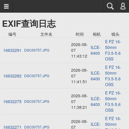



EXIF查询日志
编号
文件名
时间
相机
镜头
E PZ 16-
2026-08-
ILCE-
50mm
16632291
07
DSC00757.JPG
6400
F3.5-5.6
11:43:12
OSS
E PZ 16-
2026-08-
ILCE-
50mm
16632282
07
DSC00757.JPG
6400
F3.5-5.6
11:41:51
OSS
E PZ 16-
2026-08-
ILCE-
50mm
16632275
07
DSC00757.JPG
6400
F3.5-5.6
11:38:21
OSS
E PZ 16-
2026-08-
ILCE-
50mm
16632271
07
DSC00757.JPG