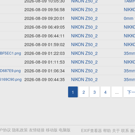
2026-08-09 10:05:30
NIKON Z50_2
TAMR
2026-08-09 09:56:58
NIKON Z50_2
NIKKO
2026-08-09 09:20:01
NIKON Z50_2
0mm 
2026-08-09 06:49:05
NIKON Z50_2
NIKKO
2026-08-09 06:44:11
NIKON Z50_2
NIKKO
2026-08-09 01:59:02
NIKON Z50_2
NIKKO
2026-08-09 01:22:03
NIKON Z50_2
35mm 
BF5EC1.png
2026-08-09 01:11:53
NIKON Z50_2
NIKKO
2026-08-09 01:06:34
NIKON Z50_2
35mm 
D687E9.png
2026-08-09 00:44:35
NIKON Z50_2
35mm 
169C90.png
1
2
3
4
...
下
户协议
隐私政策
友情链接
移动版
电脑版
EXIF查看器
帮助
关于
联系
服