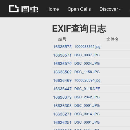
Home
Open Calls
Discover
EXIF查询日志
编号
文件名
16636575
1000038362.jpg
16636571
DSC_0037.JPG
16636570
DSC_0034.JPG
16636562
DSC_1158.JPG
16636469
1000026394.jpg
16636447
DSC_0115.NEF
16636379
DSC_2342.JPG
16636308
DSC_0001.JPG
16636271
DSC_0014.JPG
16636251
DSC_0001.JPG