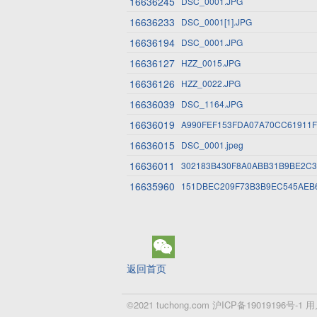
16636245
DSC_0001.JPG
16636233
DSC_0001[1].JPG
16636194
DSC_0001.JPG
16636127
HZZ_0015.JPG
16636126
HZZ_0022.JPG
16636039
DSC_1164.JPG
16636019
A990FEF153FDA07A70CC61911F
16636015
DSC_0001.jpeg
16636011
302183B430F8A0ABB31B9BE2C3
16635960
151DBEC209F73B3B9EC545AEB6
返回首页
©2021 tuchong.com
沪ICP备19019196号-1
用