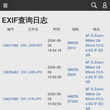



EXIF查询日志
编号
文件名
时间
相机
镜头
AF-S Zoom-
2026-08-
Nikkor 24-
NIKON
16631080
06
85mm f/3.5-
DSC_3358.NEF
D610
18:54:18
4.5G IF-ED
VR
AF-S Zoom-
2026-08-
Nikkor 24-
NIKON
16630483
06
85mm f/3.5-
DSC_6283.JPG
D800
15:50:58
4.5G IF-ED
VR
AF-S Zoom-
2026-08-
Nikkor 24-
NIKON
16627980
05
85mm f/3.5-
ZXP_0195.JPG
D7200
15:52:50
4.5G IF-ED
VR